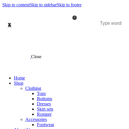
Skip to content
Skip to sidebar
Skip to footer
0
Close
Home
Shop
Clothing
Tops
Bottoms
Dresses
Skirt sets
Romper
Accessories
Footwear