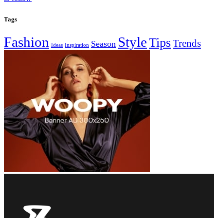
Tags
Fashion
Style
Tips
Trends
Season
Ideas
Inspiration