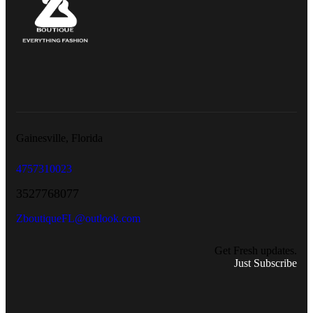
Gainesville, Florida
4757310023
3527768077
ZboutiqueFL@outlook.com
Get Fresh updates.
Just Subscribe