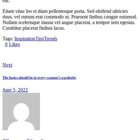
elit.
Etiam vitae leo et diam pellentesque porta. Sed eleifend ultricies
risus, vel rutrum erat commodo ut. Praesent finibus congue euismod.
Nullam scelerisque massa vel augue placerat, a tempor sem egestas.
Curabitur placerat finibus lacus.
Tags:
Inspiration
Tips
Trends
0
Likes
Next
The basics should be in every woman’s wardrobe
June 5, 2022